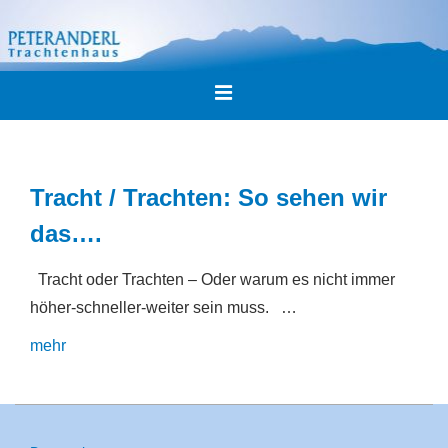
↓
Zum
Inhalt
Main
MENU
Navigation
Tracht / Trachten: So sehen wir
das….
Tracht oder Trachten – Oder warum es nicht immer
höher-schneller-weiter sein muss. …
Tracht
mehr
/
Trachten:
So